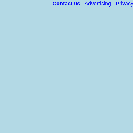
Contact us
-
Advertising
-
Privac