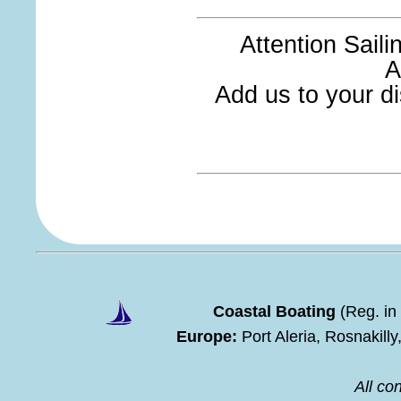
Attention Sail
A
Add us to your dis
Coastal Boating
(Reg. in
Europe:
Port Aleria, Rosnakill
All con